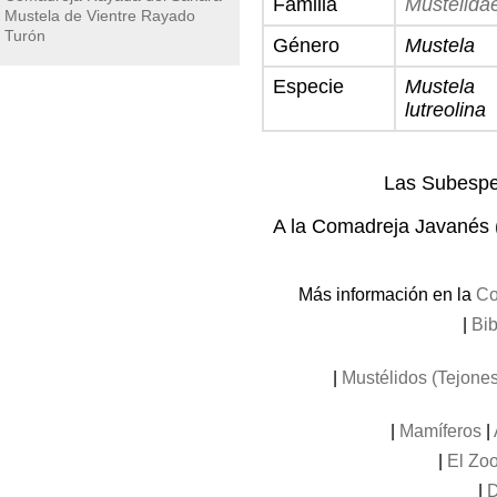
Familia
Mustelida
Mustela de Vientre Rayado
Turón
Género
Mustela
Especie
Mustela
lutreolina
Las Subespe
A la Comadreja Javanés 
Más información en la
Co
|
Bib
|
Mustélidos (Tejones
|
Mamíferos
|
|
El Zoo
|
D