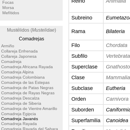
Reino
Animalia
Focas
Morsa
Mefítidos
Subreino
Eumetazo
Mustélidos (
Mustelidae
)
Rama
Bilateria
Comadrejas
Filo
Chordata
Armiño
Collareja Enfrenada
Subfilo
Vertebrata
Collareja Japonesa
Comadreja
Superclase
Gnathost
Comadreja Africana Rayada
Comadreja Alpina
Clase
Mammalia
Comadreja Colombiana
Comadreja de las Estepas
Comadreja de Patas Negras
Subclase
Eutheria
Comadreja de Rayas Negras
Comadreja Descalza
Orden
Carnivora
Comadreja de Siberia
Comadreja de Vientre Amarillo
Suborden
Caniformi
Comadreja Egipcia
Comadreja Javanés
Superfamilia
Canoidea
Comadreja Rayada
Comadreja Rayada del Sahara