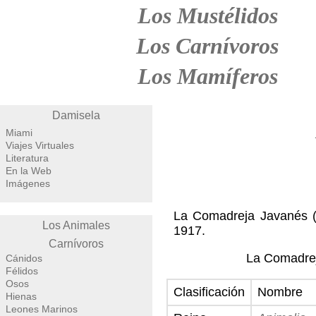
Los Mustélidos
Los Carnívoros
Los Mamíferos
Damisela
Miami
Viajes Virtuales
Literatura
En la Web
Imágenes
La Comadreja Javanés 
Los Animales
1917.
Carnívoros
La Comadrej
Cánidos
Félidos
Osos
Clasificación
Nombre
Hienas
Leones Marinos