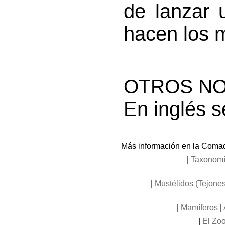
de lanzar 
hacen los m
OTROS N
En inglés s
Más información en la Comad
|
Taxonom
|
Mustélidos (Tejones
|
Mamíferos
|
|
El Zoo