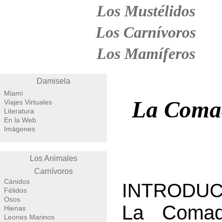
Los Mustélidos
Los Carnívoros
Los Mamíferos
Damisela
Miami
La Comad
Viajes Virtuales
Literatura
En la Web
Imágenes
Los Animales
Carnívoros
Cánidos
INTRODUC
Félidos
Osos
La Comad
Hienas
Leones Marinos