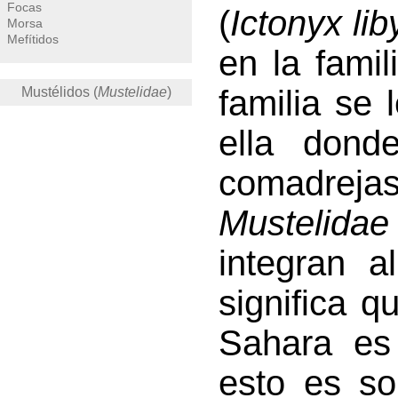
Focas
(
Ictonyx li
Morsa
Mefítidos
en la famil
familia se 
Mustélidos (
Mustelidae
)
ella dond
comadrejas,
Mustelidae
integran 
significa 
Sahara es 
esto es so