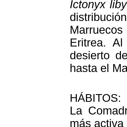
Ictonyx lib
distribu
Marruecos
Eritrea. A
desierto d
hasta el Ma
HÁBITOS:
La Comadr
más activa 