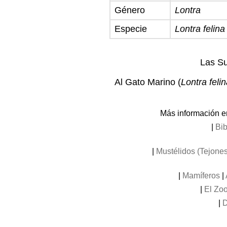
Género
Lontra
Especie
Lontra felina
Las Su
Al Gato Marino (
Lontra feli
Más información e
|
Bib
|
Mustélidos (Tejones
|
Mamíferos
|
|
El Zoo
|
D