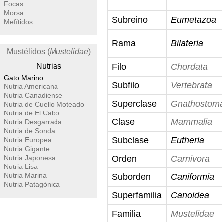
Focas
Morsa
Subreino
Eumetazoa
Mefítidos
Rama
Bilateria
Mustélidos (
Mustelidae
)
Nutrias
Filo
Chordata
Gato Marino
Subfilo
Vertebrata
Nutria Americana
Nutria Canadiense
Superclase
Gnathostom
Nutria de Cuello Moteado
Nutria de El Cabo
Clase
Mammalia
Nutria Desgarrada
Nutria de Sonda
Subclase
Eutheria
Nutria Europea
Nutria Gigante
Nutria Japonesa
Orden
Carnivora
Nutria Lisa
Nutria Marina
Suborden
Caniformia
Nutria Patagónica
Superfamilia
Canoidea
Familia
Mustelidae