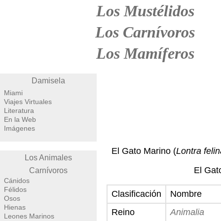
Los Mustélidos
Los Carnívoros
Los Mamíferos
Damisela
Miami
Viajes Virtuales
Literatura
En la Web
Imágenes
El Gato Marino (
Lontra feli
Los Animales
El Gat
Carnívoros
Cánidos
Félidos
Clasificación
Nombre
Osos
Hienas
Reino
Animalia
Leones Marinos