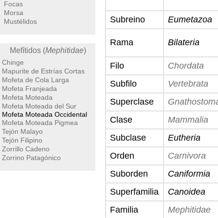
Focas
Morsa
Subreino
Eumetazoa
Mustélidos
Rama
Bilateria
Mefítidos (
Mephitidae
)
Chinge
Filo
Chordata
Mapurite de Estrías Cortas
Mofeta de Cola Larga
Subfilo
Vertebrata
Mofeta Franjeada
Mofeta Moteada
Superclase
Gnathostom
Mofeta Moteada del Sur
Mofeta Moteada Occidental
Clase
Mammalia
Mofeta Moteada Pigmea
Tejón Malayo
Subclase
Eutheria
Tejón Filipino
Zorrillo Cadeno
Orden
Carnivora
Zorrino Patagónico
Suborden
Caniformia
Superfamilia
Canoidea
Familia
Mephitidae