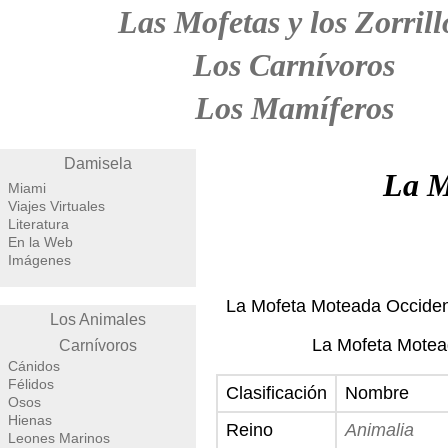
Las Mofetas y los Zorrill
Los Carnívoros
Los Mamíferos
Damisela
La M
Miami
Viajes Virtuales
Literatura
En la Web
Imágenes
La Mofeta Moteada Occident
Los Animales
La Mofeta Motea
Carnívoros
Cánidos
Félidos
Clasificación
Nombre
Osos
Hienas
Reino
Animalia
Leones Marinos