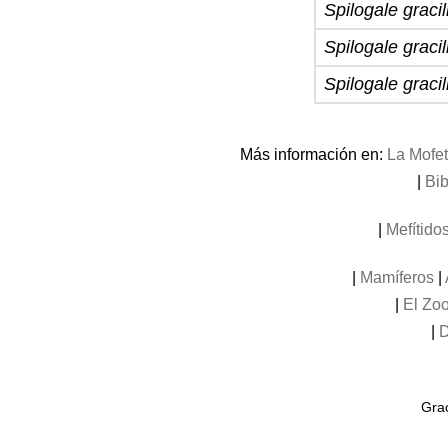
Spilogale graci
Spilogale gracil
Spilogale graci
Más información en:
La Mofet
|
Bib
|
Mefítidos
|
Mamíferos
|
|
El Zoo
|
D
Grac