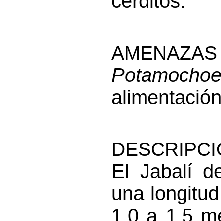
cerditos.
AMENAZAS 
Potamochoe
alimentació
DESCRIPCI
El Jabalí d
una longitud
1.0 a 1.5 m