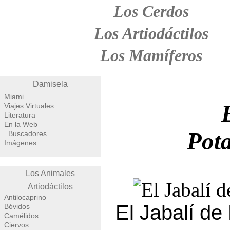
Los Cerdos
Los Artiodáctilos
Los Mamíferos
Damisela
Miami
Viajes Virtuales
Literatura
En la Web
Pot
Buscadores
Imágenes
Los Animales
Artiodáctilos
Antilocaprino
El Jabalí de 
Bóvidos
Camélidos
Ciervos