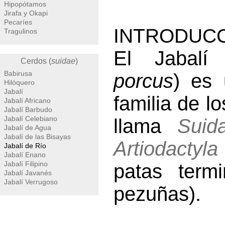
Hipopótamos
Jirafa y Okapi
Pecaríes
INTRODUCC
Tragulinos
El Jabal
Cerdos (
suidae
)
Babirusa
porcus
) es 
Hilóquero
Jabalí
familia de l
Jabalí Africano
Jabalí Barbudo
Jabalí Celebiano
llama
Suid
Jabalí de Agua
Jabalí de las Bisayas
Artiodactyla
Jabalí de Río
Jabalí Enano
Jabalí Filipino
patas term
Jabalí Javanés
Jabalí Verrugoso
pezuñas).