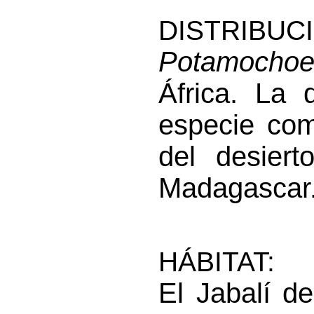
DISTRIBUC
Potamochoe
África. La 
especie com
del desier
Madagascar
HÁBITAT:
El Jabalí d