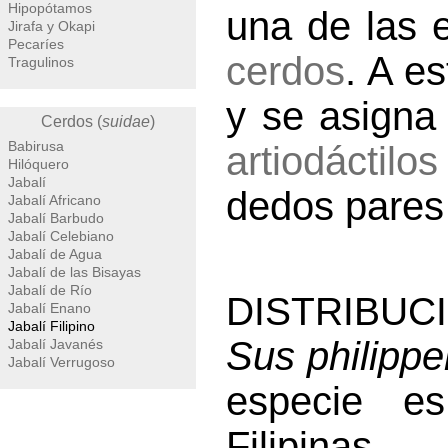
Hipopótamos
una de las e
Jirafa y Okapi
Pecaríes
cerdos
. A e
Tragulinos
y se asigna
Cerdos (
suidae
)
Babirusa
artiodáctilos
Hilóquero
Jabalí
dedos pares
Jabalí Africano
Jabalí Barbudo
Jabalí Celebiano
Jabalí de Agua
Jabalí de las Bisayas
Jabalí de Río
DISTRIBUC
Jabalí Enano
Jabalí Filipino
Sus philippe
Jabalí Javanés
Jabalí Verrugoso
especie e
Filipinas.