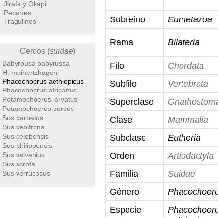
Jirafa y Okapi
Pecaríes
Subreino
Eumetazoa
Tragulinos
Rama
Bilateria
Cerdos (
suidae
)
Babyrousa babyrussa
Filo
Chordata
H. meinertzhageni
Phacochoerus aethiopicus
Subfilo
Vertebrata
Phacochoerus africanus
Potamochoerus larvatus
Superclase
Gnathostom
Potamochoerus porcus
Sus barbatus
Clase
Mammalia
Sus cebifrons
Sus celebensis
Subclase
Eutheria
Sus philippensis
Sus salvanius
Orden
Artiodactyla
Sus scrofa
Familia
Suidae
Sus verrucosus
Género
Phacochoer
Especie
Phacochoer