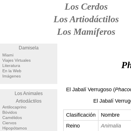
Los Cerdos
Los Artiodáctilos
Los Mamíferos
Damisela
Miami
Viajes Virtuales
Ph
Literatura
En la Web
Imágenes
El Jabalí Verrugoso (
Phacoc
Los Animales
El Jabalí Verrug
Artiodáctilos
Antilocaprino
Bóvidos
Clasificación
Nombre
Camélidos
Ciervos
Reino
Animalia
Hipopótamos