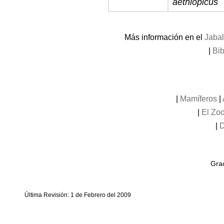
aethiopicus
Más información en el
Jabal
|
Bib
|
Mamíferos
|
|
El Zoo
|
D
Grac
Última Revisión: 1 de Febrero del 2009