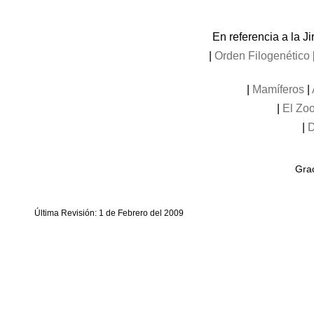
En referencia a la Ji
|
Orden Filogenético
|
Mamíferos
|
|
El Zoo
|
D
Grac
Última Revisión: 1 de Febrero del 2009