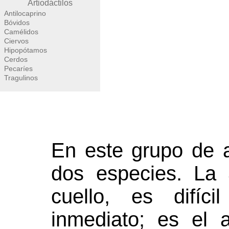
Artiodáctilos
Antilocaprino
Bóvidos
Camélidos
Ciervos
Hipopótamos
Cerdos
Pecaríes
Tragulinos
En este grupo de 
dos especies. La 
cuello, es difíc
inmediato; es el 