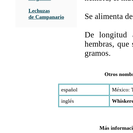
Lechuzas
Se alimenta de
de Campanario
De longitud 
hembras, que 
gramos.
Otros nombr
español
México:
inglés
Whisker
Más informació