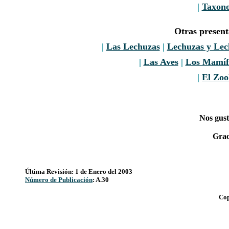
|
Taxon
Otras presen
|
Las Lechuzas
|
Lechuzas y Le
|
Las Aves
|
Los Mamíf
|
El Zoo
Nos gust
Grac
Última Revisión: 1 de Enero del 2003
Número de Publicación
: A.30
Cop