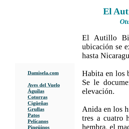
El Aut
Otu
El Autillo B
ubicación se e
hasta Nicaragu
Habita en los 
Damisela.com
Se le docume
Aves del Vuelo
elevación.
Águilas
Cotorras
Cigüeñas
Anida en los h
Grullas
Patos
tres a cuatro 
Pelícanos
hembra, el mac
Pingüinos