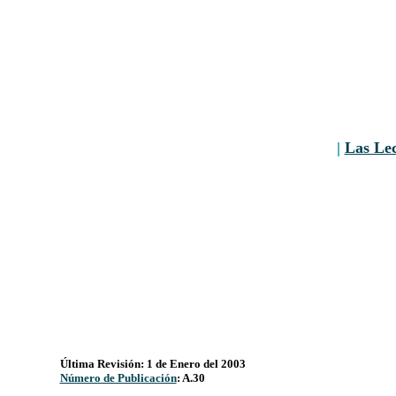
|
Las Le
Última Revisión: 1 de Enero del 2003
Número de Publicación
: A.30