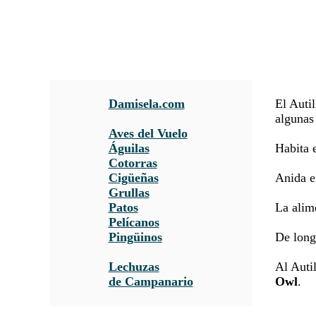
Damisela.com
El Autil
algunas 
Aves del Vuelo
Águilas
Habita 
Cotorras
Cigüeñas
Anida en
Grullas
Patos
La alim
Pelícanos
Pingüinos
De long
Lechuzas
Al Auti
de Campanario
Owl
.