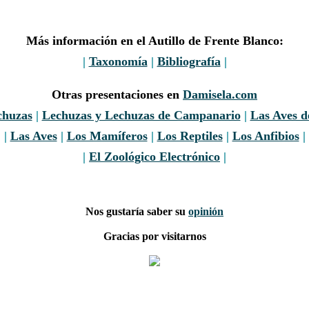
Más información en el Autillo de Frente Blanco:
|
Taxonomía
|
Bibliografía
|
Otras presentaciones en
Damisela.com
chuzas
|
Lechuzas y Lechuzas de Campanario
|
Las Aves d
|
Las Aves
|
Los Mamíferos
|
Los Reptiles
|
Los Anfibios
|
|
El Zoológico Electrónico
|
Nos gustaría saber su
opinión
Gracias por visitarnos