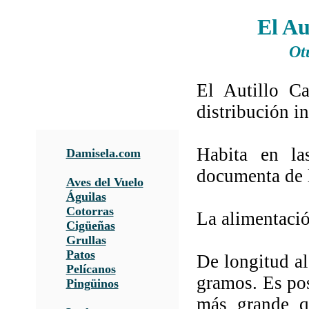
El Au
Ot
El Autillo C
distribución i
Habita en la
Damisela.com
documenta de 
Aves del Vuelo
Águilas
Cotorras
La alimentació
Cigüeñas
Grullas
Patos
De longitud a
Pelícanos
gramos. Es pos
Pingüinos
más grande q