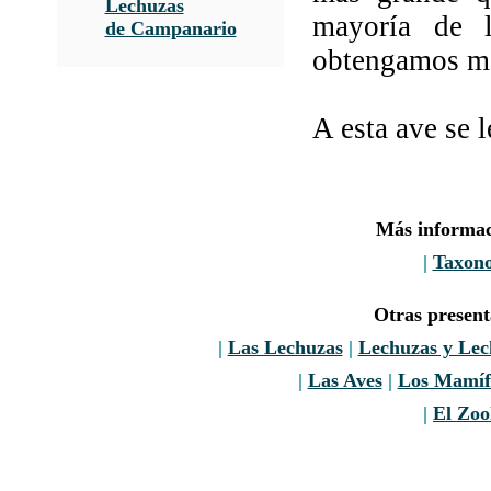
Lechuzas
mayoría de l
de Campanario
obtengamos má
A esta ave se 
Más informaci
|
Taxon
Otras presen
|
Las Lechuzas
|
Lechuzas y Le
|
Las Aves
|
Los Mamíf
|
El Zoo