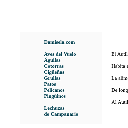
Damisela.com
Aves del Vuelo
El Autil
Águilas
Cotorras
Habita e
Cigüeñas
Grullas
La alime
Patos
Pelícanos
De long
Pingüinos
Al Autil
Lechuzas
de Campanario