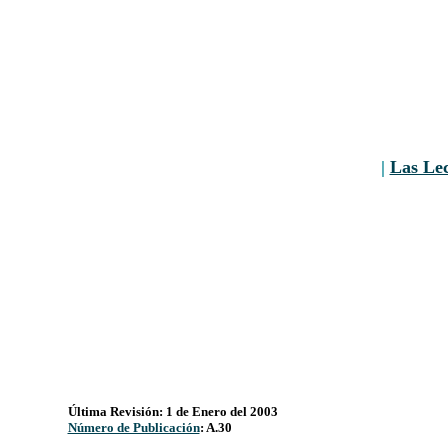
|
Las Le
Última Revisión: 1 de Enero del 2003
Número de Publicación
: A.30