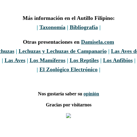
Más información en el Autillo Filipino:
|
Taxonomía
|
Bibliografía
|
Otras presentaciones en
Damisela.com
chuzas
|
Lechuzas y Lechuzas de Campanario
|
Las Aves d
|
Las Aves
|
Los Mamíferos
|
Los Reptiles
|
Los Anfibios
|
|
El Zoológico Electrónico
|
Nos gustaría saber su
opinión
Gracias por visitarnos