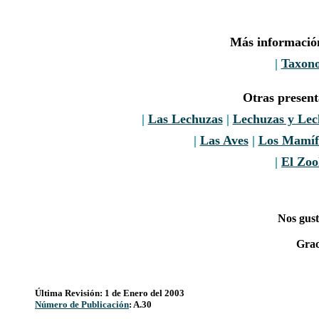
Más informació
|
Taxon
Otras presen
|
Las Lechuzas
|
Lechuzas y Le
|
Las Aves
|
Los Mamíf
|
El Zoo
Nos gust
Grac
Última Revisión: 1 de Enero del 2003
Número de Publicación
: A.30