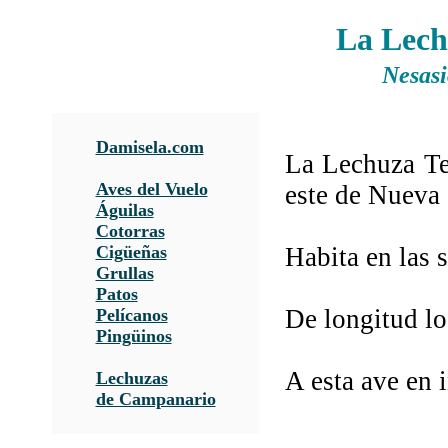
La Lech
Nesasi
Damisela.com
La Lechuza Tem
Aves del Vuelo
este de Nueva 
Águilas
Cotorras
Cigüeñas
Habita en las 
Grullas
Patos
De longitud lo
Pelícanos
Pingüinos
A esta ave en 
Lechuzas
de Campanario