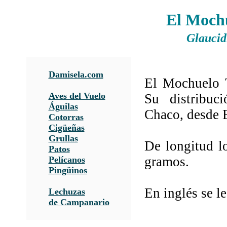
El Moch
Glauci
Damisela.com
El Mochuelo 
Aves del Vuelo
Su distribuc
Águilas
Chaco, desde 
Cotorras
Cigüeñas
Grullas
De longitud l
Patos
gramos.
Pelícanos
Pingüinos
En inglés se l
Lechuzas
de Campanario