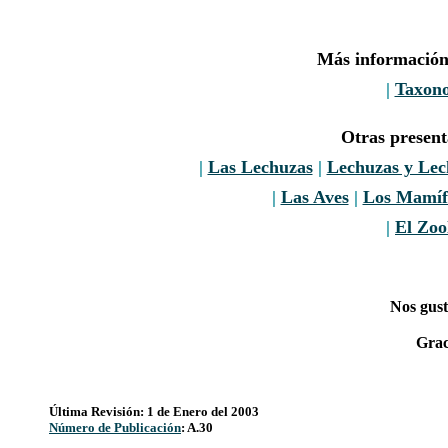
Más información
|
Taxon
Otras presen
|
Las Lechuzas
|
Lechuzas y Le
|
Las Aves
|
Los Mamíf
|
El Zoo
Nos gust
Grac
Última Revisión: 1 de Enero del 2003
Número de Publicación
: A.30