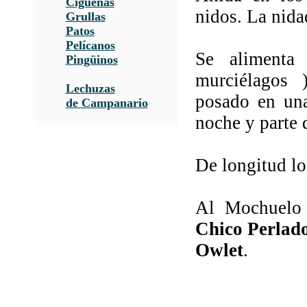
Cigüeñas
nidos. La nida
Grullas
Patos
Pelícanos
Se alimenta
Pingüinos
murciélagos 
Lechuzas
posado en una
de Campanario
noche y parte d
De longitud lo
Al Mochuelo 
Chico Perlad
Owlet
.