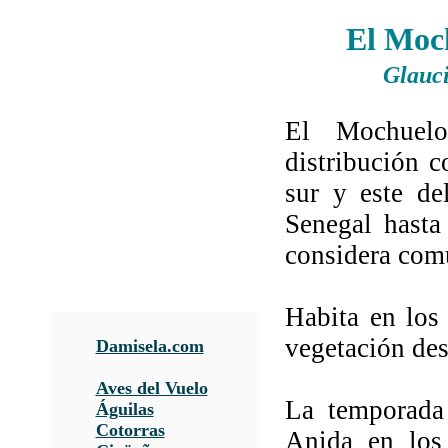
El Moc
Glauc
El Mochuelo
distribución c
sur y este de
Senegal hasta 
considera comú
Habita en los
vegetación des
Damisela.com
Aves del Vuelo
La temporada 
Águilas
Cotorras
Anida en los 