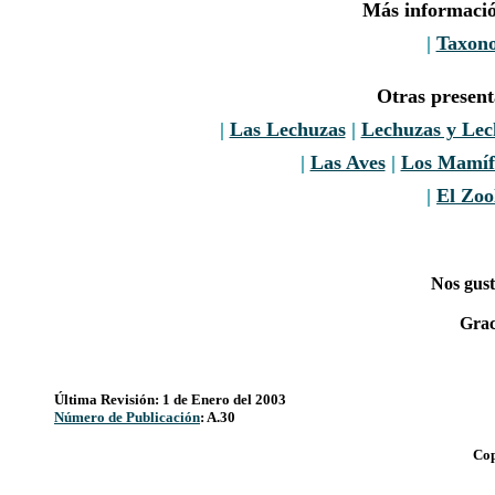
Más informació
|
Taxon
Otras presen
|
Las Lechuzas
|
Lechuzas y Le
|
Las Aves
|
Los Mamíf
|
El Zoo
Nos gust
Grac
Última Revisión: 1 de Enero del 2003
Número de Publicación
: A.30
Cop