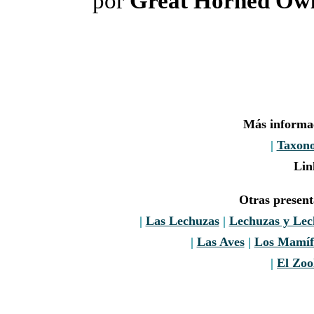
por
Great Horned Ow
Más informa
|
Taxon
Lin
Otras presen
|
Las Lechuzas
|
Lechuzas y Le
|
Las Aves
|
Los Mamíf
|
El Zoo