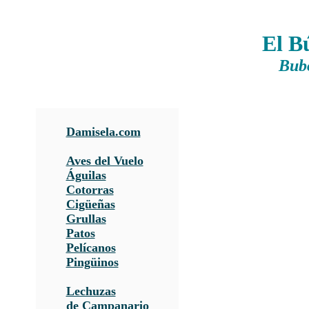
El B
Bubo
Damisela.com
Aves del Vuelo
Águilas
Cotorras
Cigüeñas
Grullas
Patos
Pelícanos
Pingüinos
Lechuzas
de Campanario