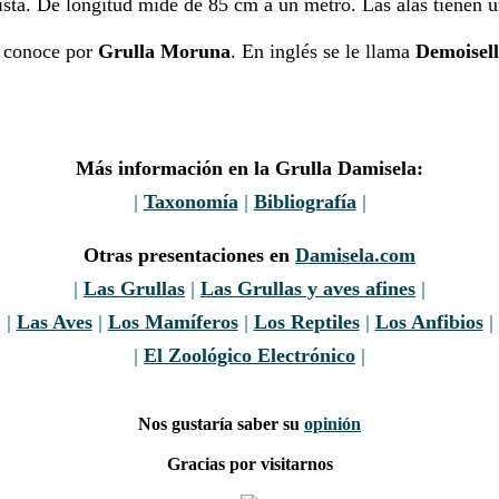
vista. De longitud mide de 85 cm a un metro. Las alas tienen
e conoce por
Grulla Moruna
. En inglés se le llama
Demoisell
Más información en la Grulla Damisela:
|
Taxonomía
|
Bibliografía
|
Otras presentaciones en
Damisela.com
|
Las Grullas
|
Las Grullas y aves afines
|
|
Las Aves
|
Los Mamíferos
|
Los Reptiles
|
Los Anfibios
|
|
El Zoológico Electrónico
|
Nos gustaría saber su
opinión
Gracias por visitarnos