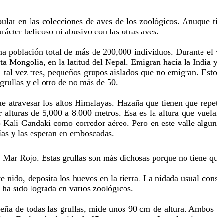
ar en las colecciones de aves de los zoológicos. Anuque ti
rácter belicoso ni abusivo con las otras aves.
a población total de más de 200,000 individuos. Durante el 
 Mongolia, en la latitud del Nepal. Emigran hacia la India y 
s, tal vez tres, pequeños grupos aislados que no emigran. Est
grullas y el otro de no más de 50.
e atravesar los altos Himalayas. Hazaña que tienen que repet
r alturas de 5,000 a 8,000 metros. Esa es la altura que vuel
río Kali Gandaki como corredor aéreo. Pero en este valle algu
ías y las esperan en emboscadas.
 Mar Rojo. Estas grullas son más dichosas porque no tiene qu
e nido, deposita los huevos en la tierra. La nidada usual co
 ha sido lograda en varios zoológicos.
ña de todas las grullas, mide unos 90 cm de altura. Ambos g