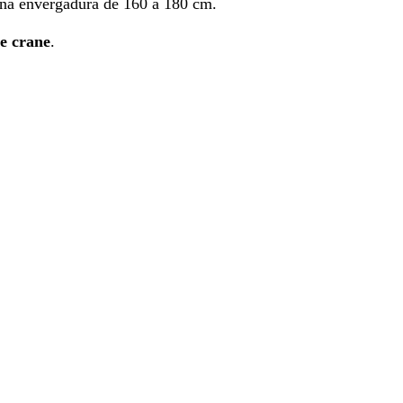
 una envergadura de 160 a 180 cm.
e crane
.