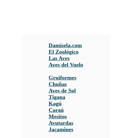
Damisela.com
El Zoológico
Las Aves
Aves del Vuelo
Gruiformes
Chuñas
Aves de Sol
Tigana
Kagú
Caraú
Mesitos
Avutardas
Jacamines