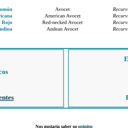
Común
Avocet
Recurvi
icana
American Avocet
Recurv
o Rojo
Red-necked Avocet
Recurv
ndina
Andean Avocet
Recurv
E
cos
entes
Nos gustaría saber su
opinión