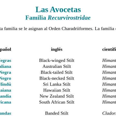
Las Avocetas
Familia
Recurvirostridae
ta familia se le asignan al Orden Charadriiformes. La familia 
spañol
inglés
científ
Negras
Black-winged Stilt
Himant
aliana
Australian Stilt
Himant
 Negra
Black-tailed Stilt
Himant
 Negro
Black-necked Stilt
Himant
Hindú
Sri Lanka Stilt
Himant
aiana
Hawaiian Stilt
Himant
landia
New Zealand Stilt
Himant
ricana
South African Stilt
Himant
andas
Banded Stilt
Clador