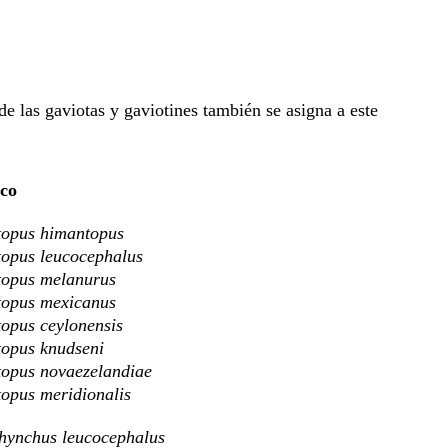
de las gaviotas y gaviotines también se asigna a este
ico
opus himantopus
opus leucocephalus
opus melanurus
opus mexicanus
opus ceylonensis
opus knudseni
opus novaezelandiae
opus meridionalis
hynchus leucocephalus