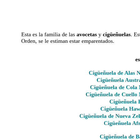
Esta es la familia de las
avocetas
y
cigüeñuelas
. Es
Orden, se le estiman estar emparentados.
e
Cigüeñuela de Alas 
Cigüeñuela Austr
Cigüeñuela de Cola
Cigüeñuela de Cuello
Cigüeñuela 
Cigüeñuela Haw
Cigüeñuela de Nueva Ze
Cigüeñuela Af
Cigüeñuela de B