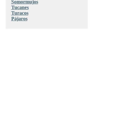
Somormujos
Tucanes
Turacos
Pájaros