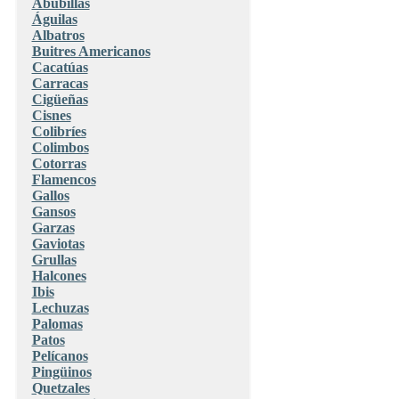
Abubillas
Águilas
Albatros
Buitres Americanos
Cacatúas
Carracas
Cigüeñas
Cisnes
Colibríes
Colimbos
Cotorras
Flamencos
Gallos
Gansos
Garzas
Gaviotas
Grullas
Halcones
Ibis
Lechuzas
Palomas
Patos
Pelícanos
Pingüinos
Quetzales