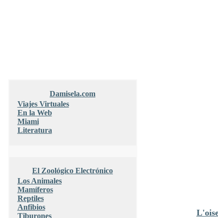
Damisela.com
Viajes Virtuales
En la Web
Miami
Literatura
El Zoológico Electrónico
Los Animales
Mamíferos
Reptiles
Anfibios
L'ois
Tiburones