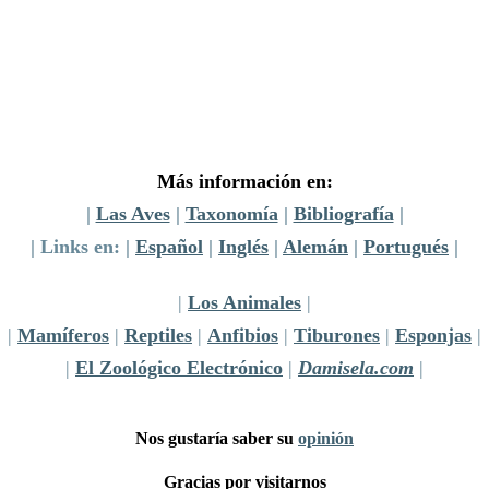
Más información en:
|
Las Aves
|
Taxonomía
|
Bibliografía
|
| Links en: |
Español
|
Inglés
|
Alemán
|
Portugués
|
|
Los Animales
|
|
Mamíferos
|
Reptiles
|
Anfibios
|
Tiburones
|
Esponjas
|
|
El Zoológico Electrónico
|
Damisela.com
|
Nos gustaría saber su
opinión
Gracias por visitarnos