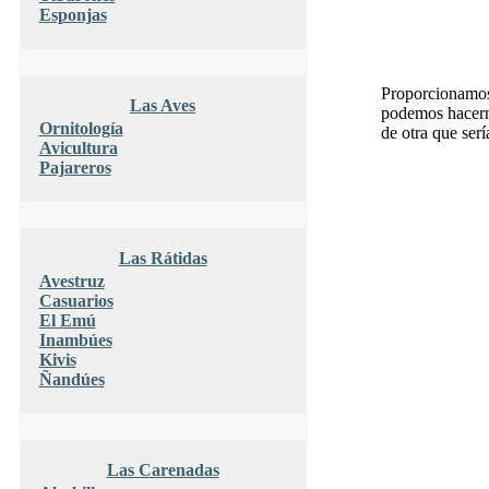
Esponjas
Proporcionamos 
Las Aves
podemos hacerno
Ornitología
de otra que serí
Avicultura
Pajareros
Las Rátidas
Avestruz
Casuarios
El Emú
Inambúes
Kivis
Ñandúes
Las Carenadas