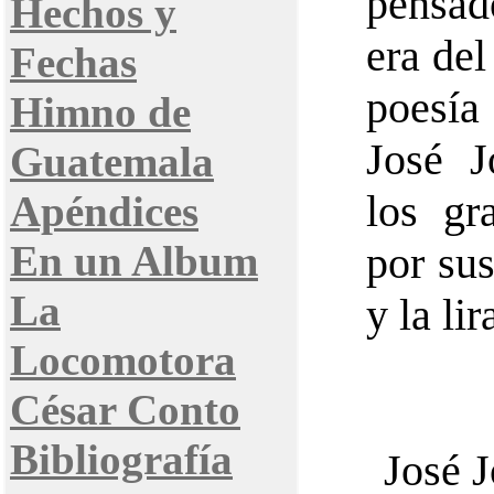
pensad
Hechos y
era de
Fechas
poesía
Himno de
José J
Guatemala
los gr
Apéndices
En un Album
por su
La
y la lir
Locomotora
César Conto
Bibliografía
José J