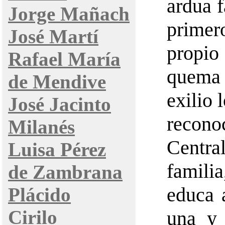
ardua f
Jorge Mañach
primer
José Martí
propi
Rafael María
quema 
de Mendive
exilio 
José Jacinto
recon
Milanés
Centra
Luisa Pérez
famili
de Zambrana
educa 
Plácido
Cirilo
una y 