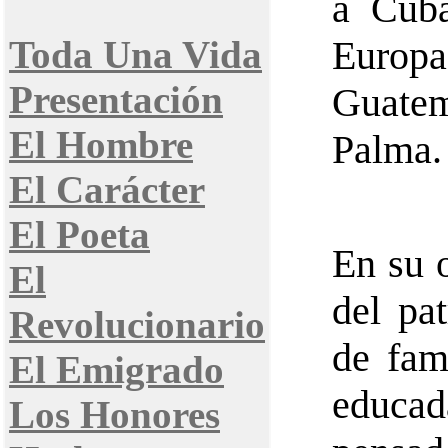
a Cuba
Toda Una Vida
Europa
Presentación
Guatem
El Hombre
Palma.
El Carácter
El Poeta
En su o
El
del pa
Revolucionario
de fam
El Emigrado
educa
Los Honores