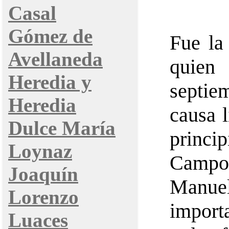
Casal
Gómez de
Fue la
Avellaneda
quien
Heredia y
septiem
Heredia
causa 
Dulce María
princi
Loynaz
Campo 
Joaquín
Manue
Lorenzo
import
Luaces