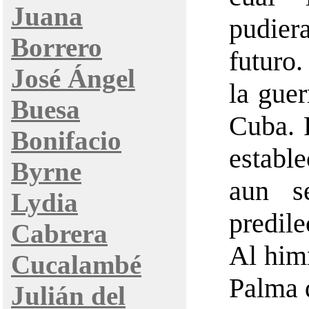
Juana
pudie
Borrero
futuro.
José Ángel
la guer
Buesa
Cuba. 
Bonifacio
establ
Byrne
aun s
Lydia
predil
Cabrera
Al him
Cucalambé
Palma q
Julián del