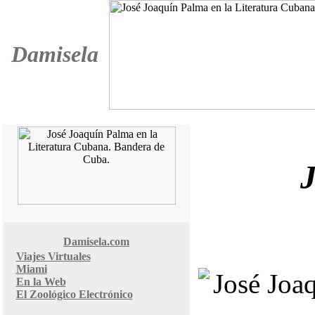
Damisela
Damisela.com
Viajes Virtuales
Miami
En la Web
El Zoológico Electrónico