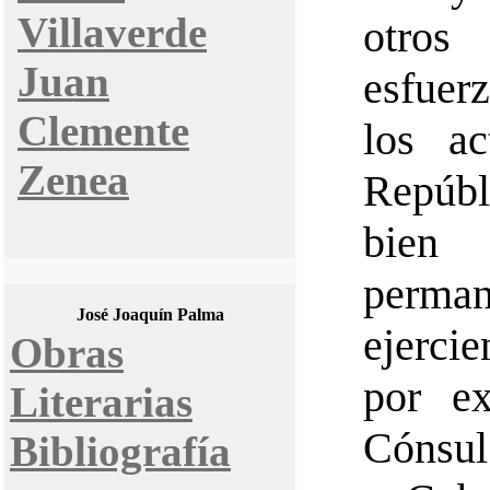
Villaverde
otros
Juan
esfuerz
Clemente
los ac
Zenea
Repúbl
bien 
perm
José Joaquín Palma
ejerci
Obras
por ex
Literarias
Cónsul
Bibliografía