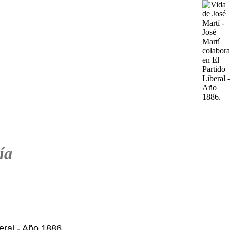
ía
eral - Año 1886