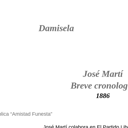
Damisela
José Martí
Breve cronolog
1886
blica “Amistad Funesta”
José Martí colabora en El Partido Lib