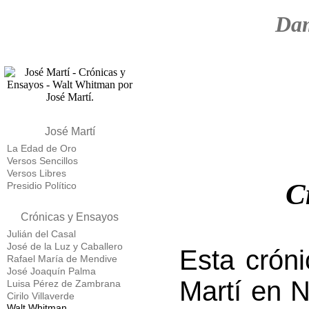
Dam
José Martí
La Edad de Oro
Versos Sencillos
Versos Libres
C
Presidio Político
Crónicas y Ensayos
Julián del Casal
José de la Luz y Caballero
Esta crón
Rafael María de Mendive
José Joaquín Palma
Martí en N
Luisa Pérez de Zambrana
Cirilo Villaverde
Walt Whitman