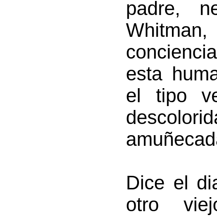
padre, n
Whitman, 
conciencia
esta huma
el tipo v
descol
amuñecad
Dice el d
otro vie