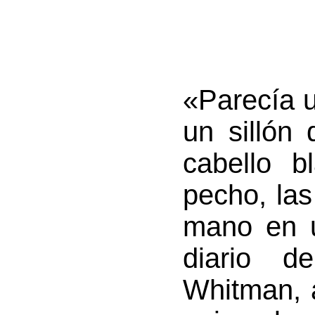
«Parecía 
un sillón 
cabello b
pecho, la
mano en u
diario 
Whitman, 