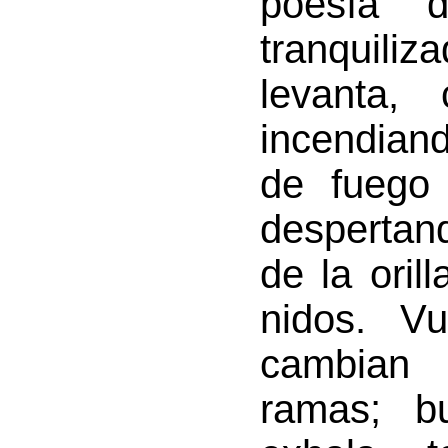
poesía 
tranquili
levanta,
incendian
de fuego 
despertan
de la orill
nidos. Vu
cambian 
ramas; b