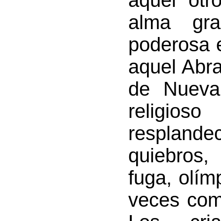
aquel otr
alma gra
poderosa e
aquel Abra
de Nueva 
religio
resplandec
quiebros,
fuga, olím
veces com