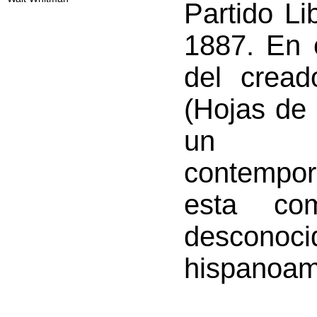
Partido Li
1887. En e
del cread
(Hojas de
un es
contempor
esta com
descon
hispanoam