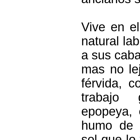
Vive en e
natural lab
a sus cabal
mas no le
férvida, 
trabajo 
epopeya, 
humo de l
sol que lo