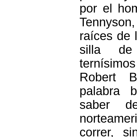
por el ho
Tennyson,
raíces de 
silla de
ternísimos
Robert B
palabra 
saber d
norteamer
correr, s