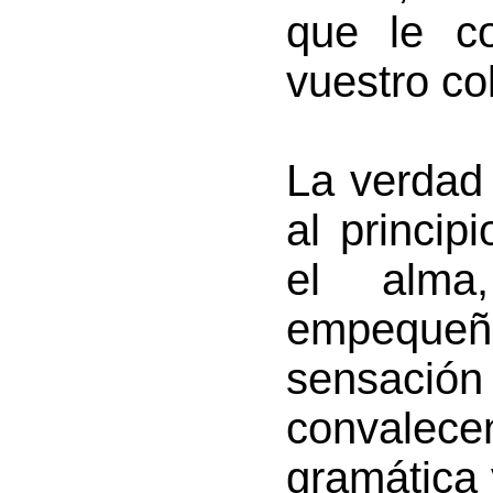
que le co
vuestro co
La verdad
al princi
el alma
empequeñe
sensac
convale
gramática y