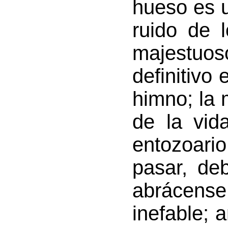
hueso es u
ruido de 
majestuo
definitivo 
himno; la 
de la vid
entozoario
pasar, de
abrácen
inefable; 