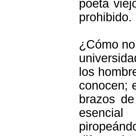
poeta viej
prohibido.
¿Cómo no, 
universida
los hombr
conocen; 
brazos de 
esencial
piropeán