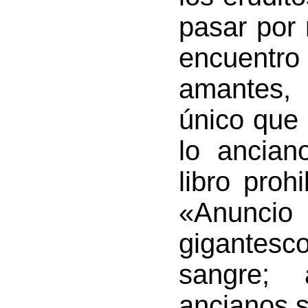
pasar por
encuent
amantes, 
único que
lo ancian
libro proh
«Anuncio
gigantes
sangre;
ancianos s