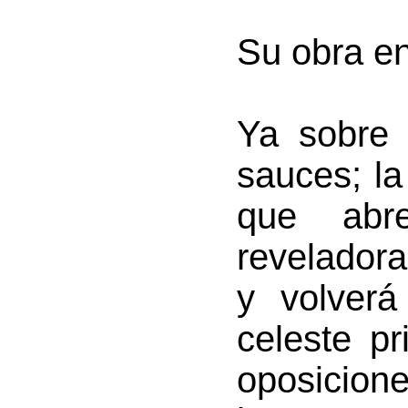
Su obra en
Ya sobre 
sauces; la
que abr
reveladora
y volver
celeste p
oposicion