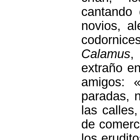
cantando 
novios, a
codornic
Calamus
,
extraño e
amigos: «
paradas, n
las calles
de comerci
los erudit