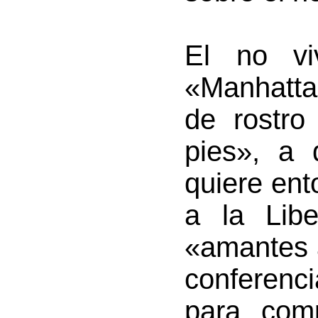
El no v
«Manhatta
de rostro
pies», a
quiere ent
a la Libe
«amantes 
conferen
para com