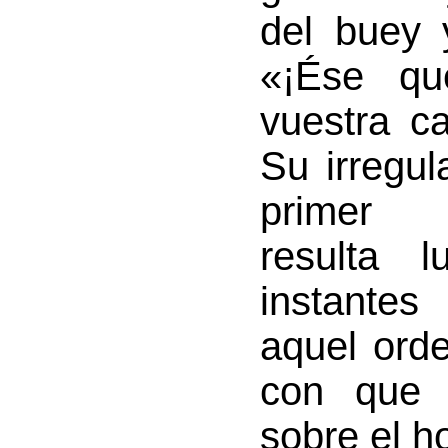
del buey 
«¡Ése qu
vuestra c
Su irregul
primer 
resulta 
instantes
aquel ord
con que 
sobre el h