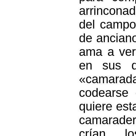
arrincon
del campo
de anciano
ama a ver
en sus di
«camar
codearse 
quiere esta
camarader
crían, 