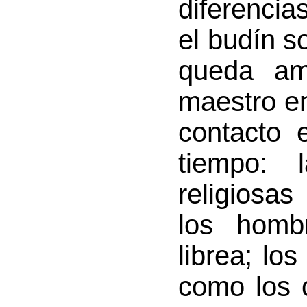
diferenci
el budín s
queda am
maestro e
contacto 
tiempo: l
religiosas
los homb
librea; lo
como los c