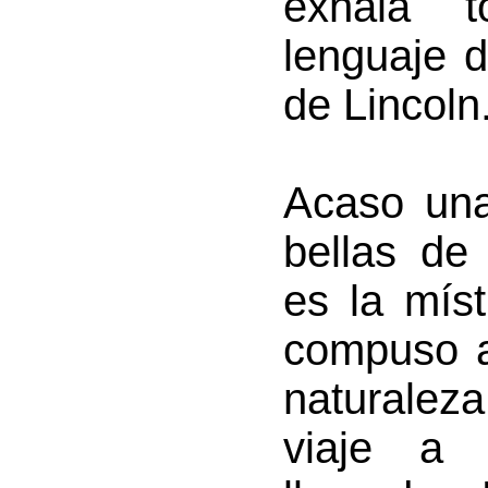
exhala 
lenguaje 
de Lincoln
Acaso una
bellas de
es la mís
compuso a
naturalez
viaje a 