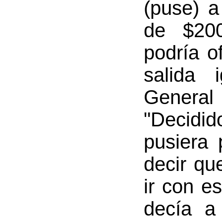
(puse) a
de $20
podría o
salida 
Gener
"Decidi
pusiera 
decir qu
ir con e
decía a