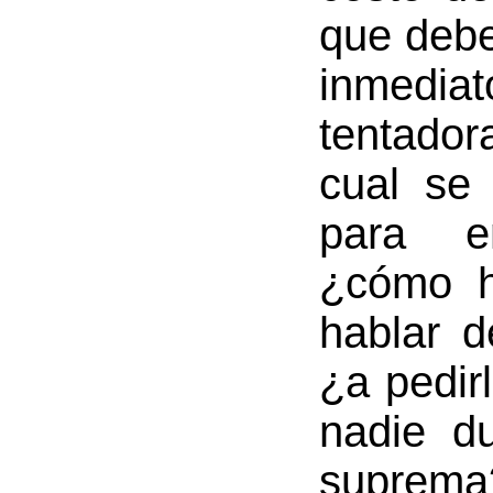
que debe
inmed
tentador
cual se
para e
¿cómo h
hablar 
¿a pedir
nadie d
suprema