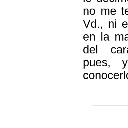
no me t
Vd., ni 
en la m
del car
pues, y
conocerl