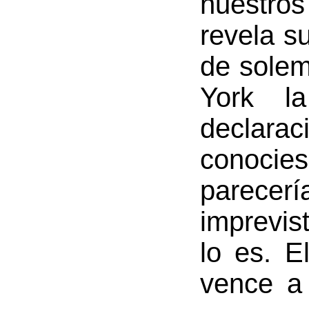
nuestros
revela s
de solem
York l
declarac
conoc
parecerí
imprevis
lo es. E
vence a 