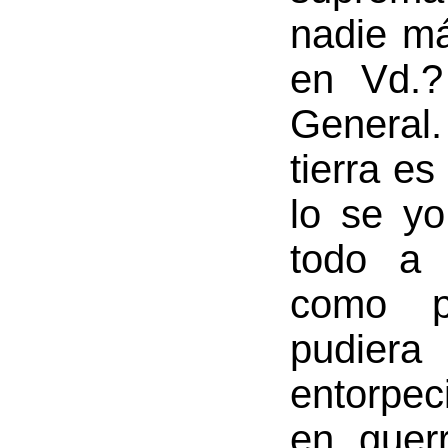
nadie má
en Vd.?
General
tierra es
lo se yo
todo a 
como p
pudier
entorpec
en guer