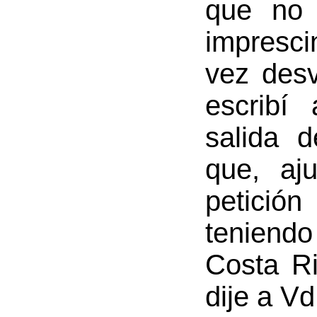
que no 
impresc
vez desv
escribí
salida 
que, aj
petición
teniend
Costa Ri
dije a Vd