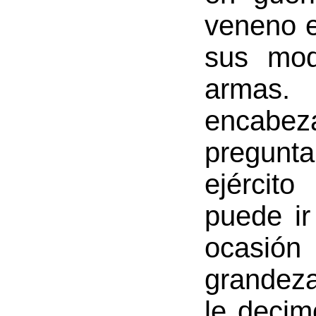
veneno e
sus mod
armas.
encab
pregunta
ejército
puede ir
ocasió
grandez
le decim