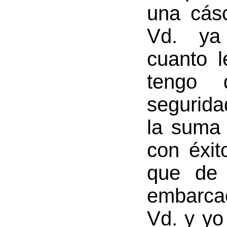
una cásc
Vd. ya
cuanto l
tengo 
segurid
la suma 
con éxit
que de 
embarca
Vd. y yo