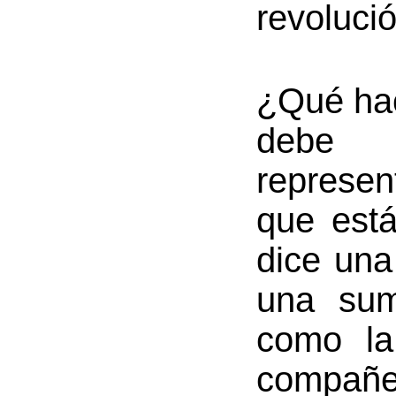
revoluci
¿Qué hac
debe 
represen
que est
dice una
una sum
como la
compañer