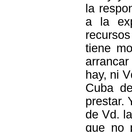
la respo
a la ex
recurso
tiene m
arrancar
hay, ni 
Cuba de
prestar.
de Vd. l
que no 