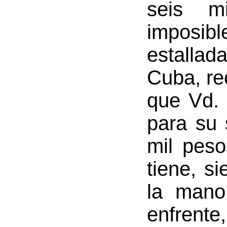
seis m
imposib
estalla
Cuba, rec
que Vd. 
para su 
mil pes
tiene, s
la mano
enfren