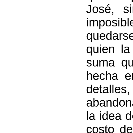
José, s
imposi
quedars
quien la
suma qu
hecha e
detal
abandon
la idea d
costo d