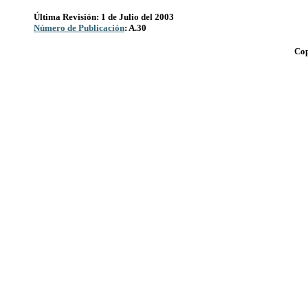
Última Revisión: 1 de Julio del 2003
Número de Publicación
: A.30
Cop