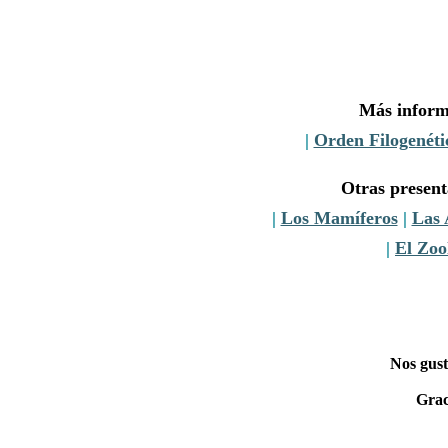
Más inform
|
Orden Filogenéti
Otras presen
|
Los Mamíferos
|
Las 
|
El Zoo
Nos gust
Grac