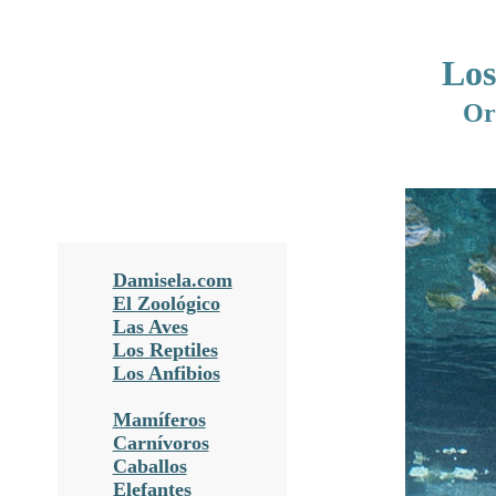
Los
Or
Damisela.com
El Zoológico
Las Aves
Los Reptiles
Los Anfibios
Mamíferos
Carnívoros
Caballos
Elefantes