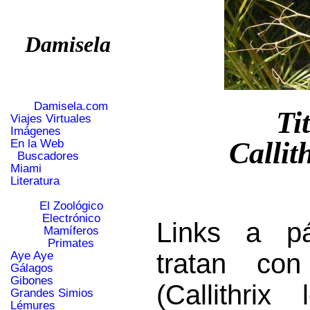
Damisela
Damisela.com
Ti
Viajes Virtuales
Imágenes
Callit
En la Web
Buscadores
Miami
Literatura
El Zoológico
Electrónico
Links a p
Mamíferos
Primates
tratan con
Aye Aye
Gálagos
Gibones
(Callithri
Grandes Simios
Lémures