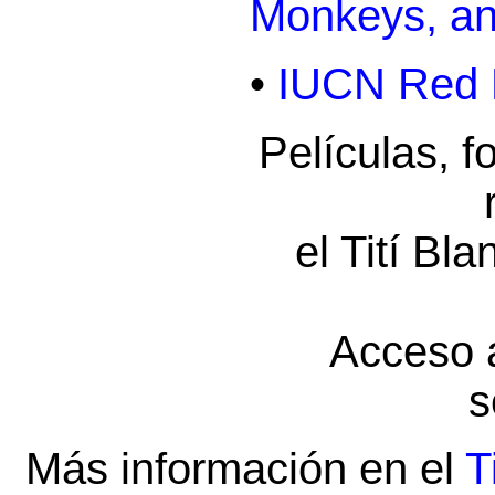
Monkeys, an
•
IUCN Red L
Películas, f
el Tití Bla
Acceso 
s
Más información en el
T