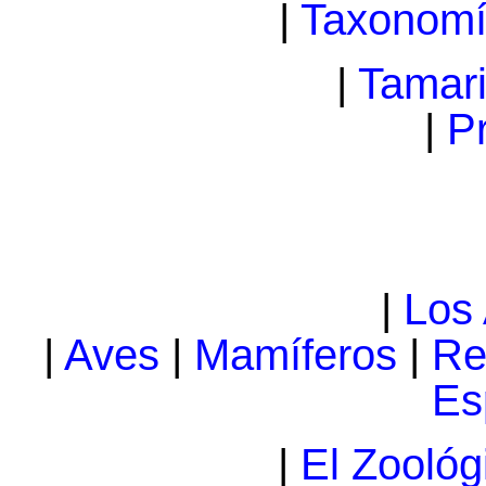
|
Taxonom
|
Tamari
|
P
|
Los
|
Aves
|
Mamíferos
|
Re
Es
|
El Zoológ