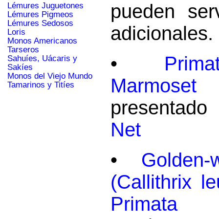
pueden serv
Lémures Juguetones
Lémures Pigmeos
Lémures Sedosos
adicionales.
Loris
Monos Americanos
Tarseros
•
Prim
Sahuíes, Uácaris y
Sakíes
Monos del Viejo Mundo
Marmoset (
Tamarinos y Titíes
presentad
Net
•
Golden-
(Callithrix l
Primata (