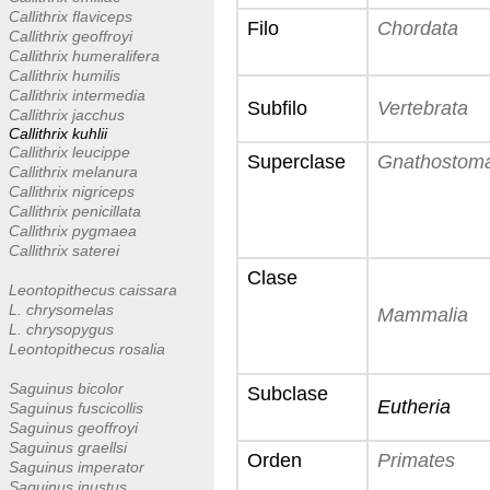
Callithrix flaviceps
Filo
Chordata
Callithrix geoffroyi
Callithrix humeralifera
Callithrix humilis
Callithrix intermedia
Subfilo
Vertebrata
Callithrix jacchus
Callithrix kuhlii
Callithrix leucippe
Superclase
Gnathostom
Callithrix melanura
Callithrix nigriceps
Callithrix penicillata
Callithrix pygmaea
Callithrix saterei
Clase
Leontopithecus caissara
L. chrysomelas
Mammalia
L. chrysopygus
Leontopithecus rosalia
Saguinus bicolor
Subclase
Eutheria
Saguinus fuscicollis
Saguinus geoffroyi
Saguinus graellsi
Orden
Primates
Saguinus imperator
Saguinus inustus