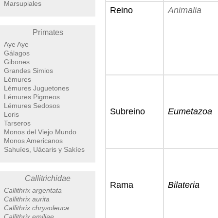
Marsupiales
Reino
Animalia
Primates
Aye Aye
Gálagos
Gibones
Grandes Simios
Lémures
Lémures Juguetones
Lémures Pigmeos
Lémures Sedosos
Subreino
Eumetazoa
Loris
Tarseros
Monos del Viejo Mundo
Monos Americanos
Sahuíes, Uácaris y Sakíes
Callitrichidae
Rama
Bilateria
Callithrix argentata
Callithrix aurita
Callithrix chrysoleuca
Callithrix emiliae