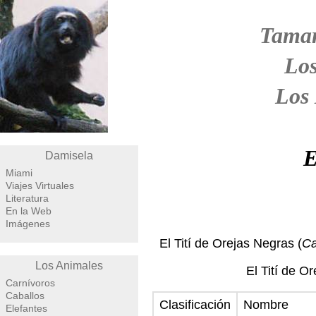
Tamar
Los
Los
E
Damisela
Miami
Viajes Virtuales
Literatura
En la Web
Imágenes
El Tití de Orejas Negras (
Ca
Los Animales
El Tití de O
Carnívoros
Caballos
Clasificación
Nombre
Elefantes