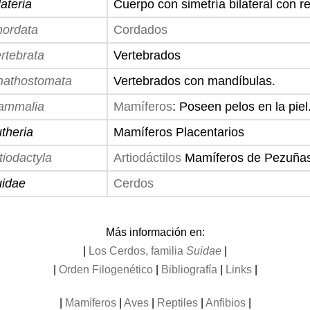
lateria
Cuerpo con simetría bilateral con re
ordata
Cordados
rtebrata
Vertebrados
athostomata
Vertebrados con mandíbulas.
ammalia
Mamíferos
: Poseen pelos en la piel
theria
Mamíferos Placentarios
tiodactyla
Artiodáctilos
Mamíferos de Pezuña
idae
Cerdos
Más información en:
|
Los Cerdos, familia
Suidae
|
|
Orden Filogenético
|
Bibliografía
|
Links
|
|
Mamíferos
|
Aves
|
Reptiles
|
Anfibios
|