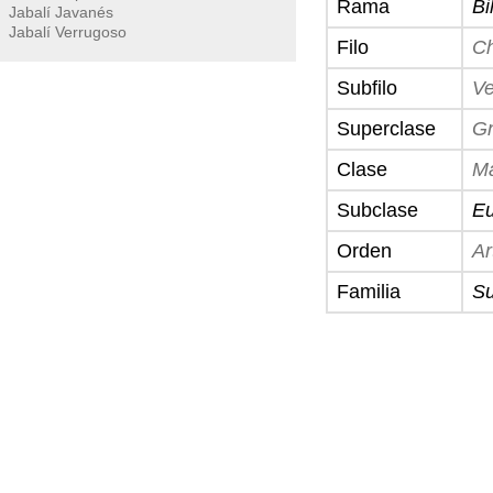
Rama
Bi
Jabalí Javanés
Jabalí Verrugoso
Filo
Ch
Subfilo
Ve
Superclase
Gn
Clase
M
Subclase
Eu
Orden
Ar
Familia
Su