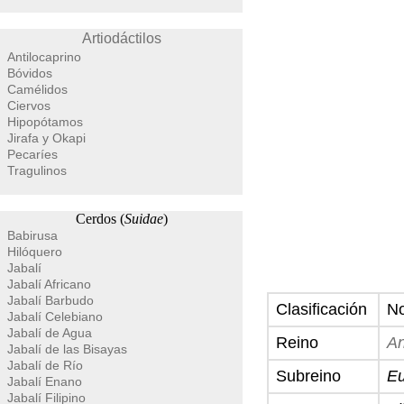
Artiodáctilos
Antilocaprino
Bóvidos
Camélidos
Ciervos
Hipopótamos
Jirafa y Okapi
Pecaríes
Tragulinos
Cerdos (
Suidae
)
Babirusa
Hilóquero
Jabalí
Jabalí Africano
Jabalí Barbudo
Clasificación
N
Jabalí Celebiano
Jabalí de Agua
Reino
An
Jabalí de las Bisayas
Jabalí de Río
Subreino
E
Jabalí Enano
Jabalí Filipino