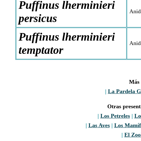
Puffinus lherminieri
Anida
persicus
Puffinus lherminieri
Anid
temptator
Más 
|
La Pardela G
Otras presen
|
Los Petreles
|
Lo
|
Las Aves
|
Los Mamíf
|
El Zoo