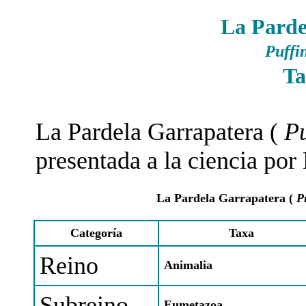
La Parde
Puffi
Ta
La Pardela Garrapatera (
Pu
presentada a la ciencia por
La Pardela Garrapatera (
P
Categoría
Taxa
Reino
Animalia
Subreino
Eumetazoa