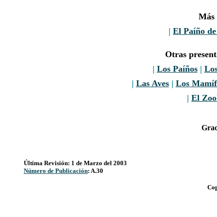
Más 
|
El Paíño d
Otras presen
|
Los Paíños
|
Los
|
Las Aves
|
Los Mamíf
|
El Zoo
Grac
Última Revisión: 1 de Marzo del 2003
Número de Publicación
: A.30
Cop