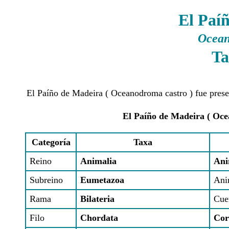
El Paí
Ocean
Ta
El Paíño de Madeira ( Oceanodroma castro ) fue prese
El Paíño de Madeira ( Oce
Categoría
Taxa
Reino
Animalia
Ani
Subreino
Eumetazoa
Ani
Rama
Bilateria
Cue
Filo
Chordata
Cor