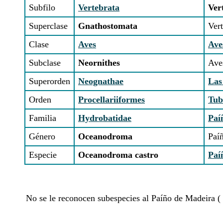
Subfilo
Vertebrata
Ver
Superclase
Gnathostomata
Ver
Clase
Aves
Ave
Subclase
Neornithes
Aves
Superorden
Neognathae
Las
Orden
Procellariiformes
Tub
Familia
Hydrobatidae
Paí
Género
Oceanodroma
Paí
Especie
Oceanodroma castro
Paí
No se le reconocen subespecies al Paíño de Madeira (