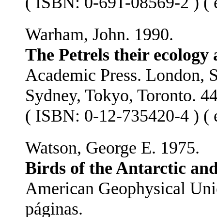
( ISBN: 0-691-08569-2 ) ( e
Warham, John. 1990.
The Petrels their ecology
Academic Press. London, S
Sydney, Tokyo, Toronto. 44
( ISBN: 0-12-735420-4 ) ( e
Watson, George E. 1975.
Birds of the Antarctic an
American Geophysical Unio
páginas.