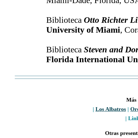
Miami-Dade, Florida, US
Biblioteca
Otto Richter L
University of Miami
, Co
Biblioteca
Steven and Do
Florida International Un
Más 
|
Los Albatros
|
Ord
| Lin
Otras presen