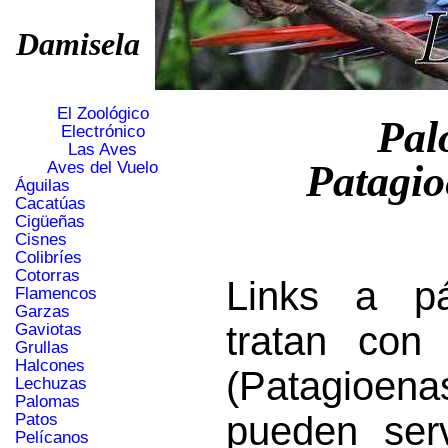
Damisela
El Zoológico
Pal
Electrónico
Las Aves
Patagio
Aves del Vuelo
Águilas
Cacatúas
Cigüeñas
Cisnes
Colibríes
Cotorras
Links a p
Flamencos
Garzas
tratan con
Gaviotas
Grullas
Halcones
(Patagioe
Lechuzas
Palomas
pueden serv
Patos
Pelícanos