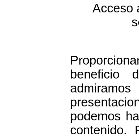
Acceso 
s
Proporcion
beneficio 
admiramo
presentacio
podemos hac
contenido. 