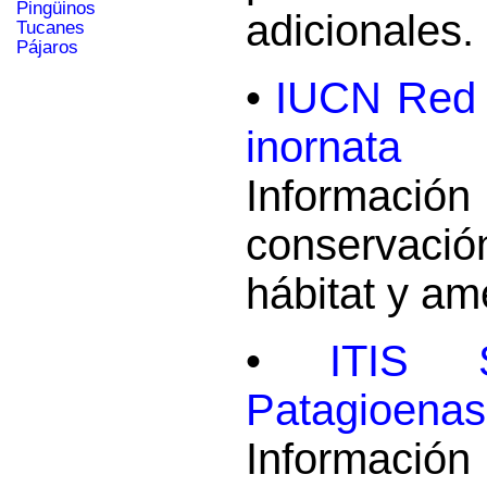
Pingüinos
adicionales.
Tucanes
Pájaros
•
IUCN Red L
inornata
Información
conservaci
hábitat y a
•
ITIS 
Patagioenas
Informació