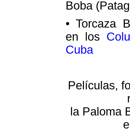
Boba (Patagi
• Torcaza B
en los
Col
Cuba
Películas, f
la Paloma B
e