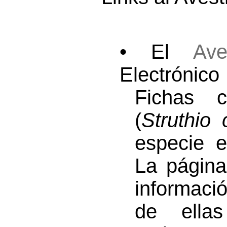
• El
Ave
Electrónico
Fichas 
(
Struthio
especie e
La págin
informaci
de ella