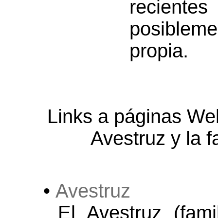
reciente
posible
propia.
Links a páginas Web
Avestruz y la f
•
Avestruz
El Avestruz (fam