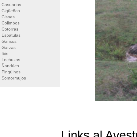
Casuarios
Cigüeñas
Cisnes
Colimbos
Cotorras
Espátulas
Gansos
Garzas
Ibis
Lechuzas
Ñandúes
Pingüinos
Somormujos
Links al Avest