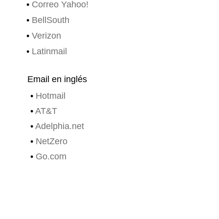
•
Correo Yahoo!
•
BellSouth
•
Verizon
•
Latinmail
Email en inglés
•
Hotmail
•
AT&T
•
Adelphia.net
•
NetZero
•
Go.com