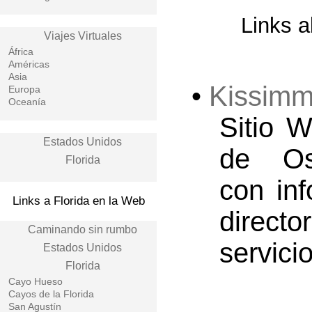
Links a
Viajes Virtuales
África
Américas
Asia
•
Kissim
Europa
Oceanía
Sitio 
Estados Unidos
de Osc
Florida
con inf
Links a Florida en la Web
direc
Caminando sin rumbo
servici
Estados Unidos
Florida
Cayo Hueso
Cayos de la Florida
San Agustín