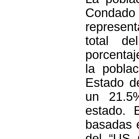
Condad
represen
total d
porcentaj
la poblac
Estado d
un 21.5%
estado. 
basadas 
del “US 