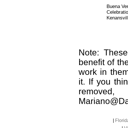
Buena Ven
Celebrati
Kenansvil
Note: These
benefit of t
work in them
it. If you t
removed
Mariano@Dam
|
Florid