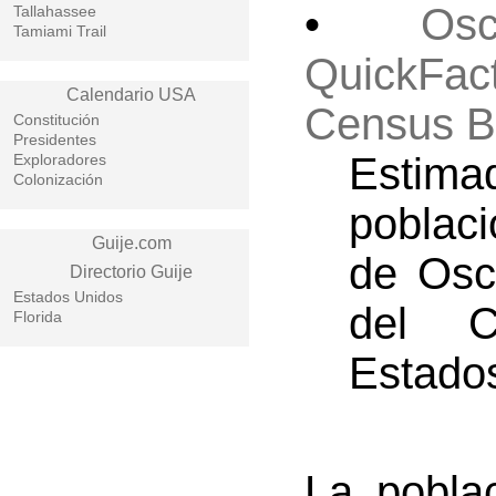
•
Os
Tallahassee
Tamiami Trail
QuickFac
Calendario USA
Census B
Constitución
Presidentes
Esti
Exploradores
Colonización
poblac
Guije.com
de Osc
Directorio Guije
Estados Unidos
del 
Florida
Estado
La poblac