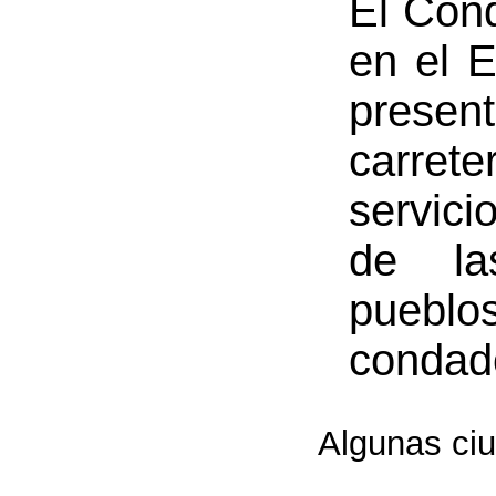
El Con
en el E
pres
carret
servici
de la
pueb
condad
Algunas ci