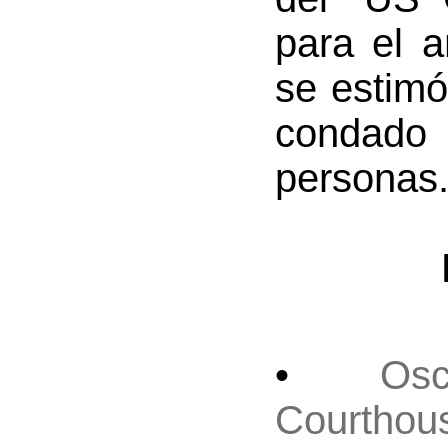
para el 
se estimó
condad
personas
•
Os
Courthou