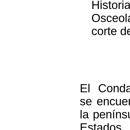
Histori
Osceol
corte d
El Cond
se encuen
la penínsu
Estado