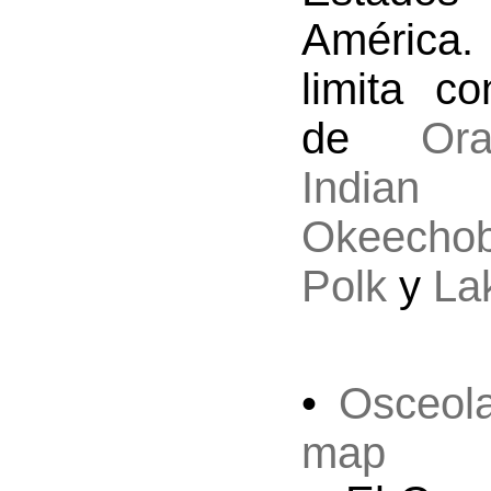
América
limita c
de
Or
Indi
Okeecho
Polk
y
La
•
Osceola
map