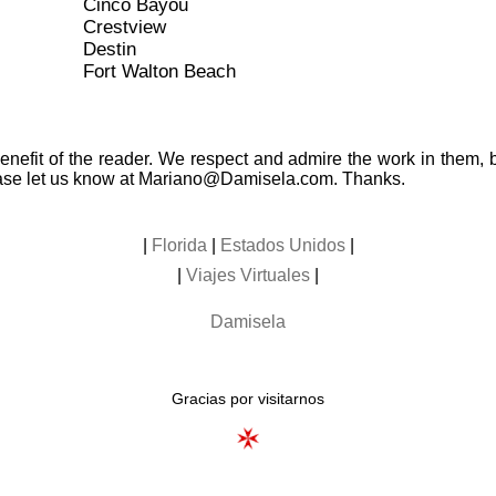
Cinco Bayou
Crestview
Destin
Fort Walton Beach
nefit of the reader. We respect and admire the work in them, but 
ease let us know at Mariano@Damisela.com. Thanks.
|
Florida
|
Estados Unidos
|
|
Viajes Virtuales
|
Damisela
Gracias por visitarnos