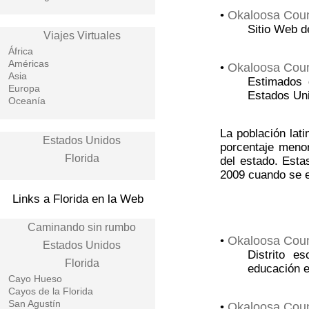
Okaloosa Coun
•
Sitio Web d
Viajes Virtuales
África
Américas
Okaloosa Coun
•
Asia
Estimados 
Europa
Estados Un
Oceanía
La población lat
Estados Unidos
porcentaje menor
Florida
del estado. Esta
2009 cuando se e
Links a Florida en la Web
Caminando sin rumbo
Okaloosa Count
•
Estados Unidos
Distrito e
Florida
educación e
Cayo Hueso
Cayos de la Florida
San Agustín
Okaloosa Count
•