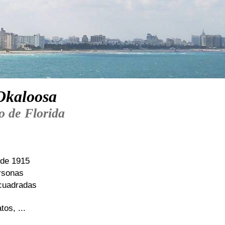
Okaloosa
o de Florida
 de 1915
rsonas
 cuadradas
tos, ...