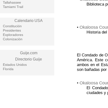
Tallahassee
Biblioteca 
Tamiami Trail
Calendario USA
Constitución
Okaloosa Coun
•
Presidentes
Historia de
Exploradores
Colonización
Guije.com
El Condado de Ok
Directorio Guije
América. Este c
ambos en el Esta
Estados Unidos
Florida
son bañadas por 
Okaloosa Coun
•
El Condado
ciudades y 