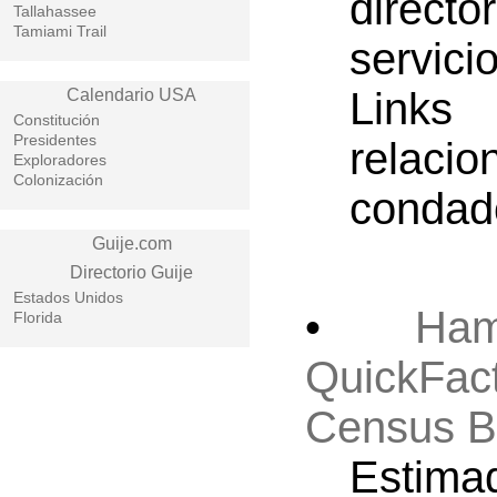
direc
Tallahassee
Tamiami Trail
servici
Links 
Calendario USA
Constitución
Presidentes
relac
Exploradores
Colonización
condad
Guije.com
Directorio Guije
Estados Unidos
•
Ham
Florida
QuickFac
Census B
Esti