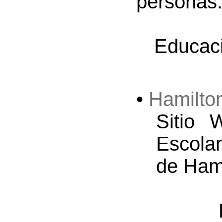
personas
Educaci
•
Hamilto
Sitio 
Escola
de Hami