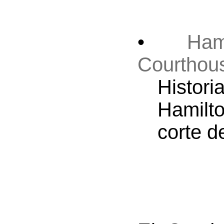
•
Ham
Courthou
Histori
Hamilt
corte d