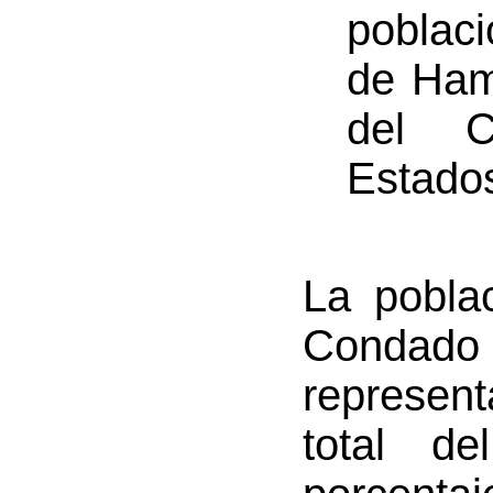
poblac
de Hami
del 
Estado
La poblac
Condado
represen
total d