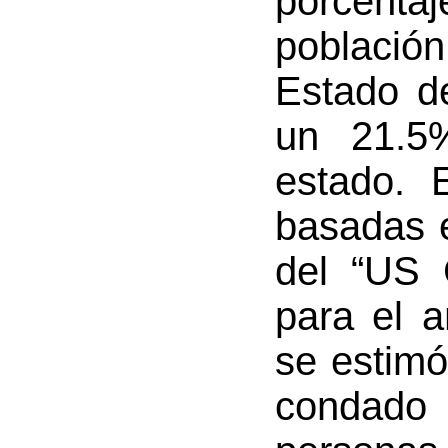
porcentaj
població
Estado d
un 21.5%
estado. 
basadas 
del “US 
para el 
se estimó
condad