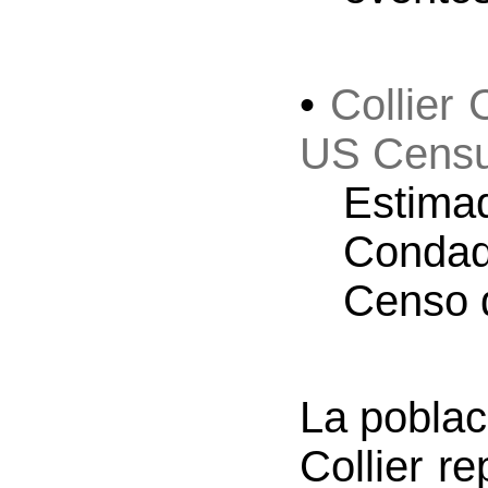
•
Collier
US Censu
Estima
Condado
Censo 
La poblac
Collier r