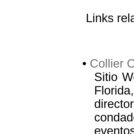
Links re
•
Collier
Sitio W
Florid
directo
condad
eventos