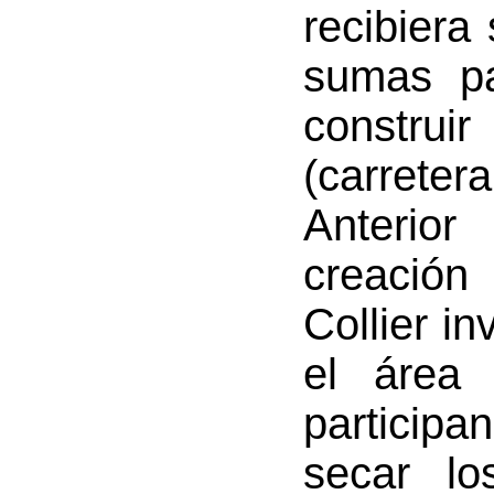
recibiera
sumas pa
construir
(carrete
Anterio
creación
Collier in
el área 
particip
secar lo