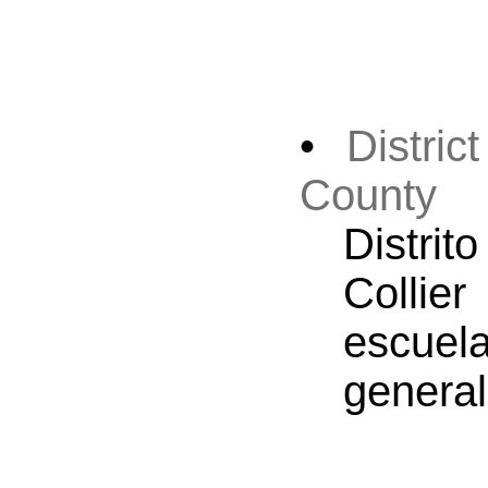
•
Distri
County
Distri
Collie
escue
general