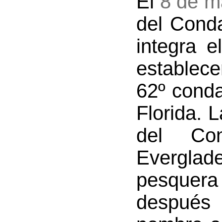
El
8 de m
del Conda
integra 
establec
62º cond
Florida. 
del Co
Evergla
pesquera
después