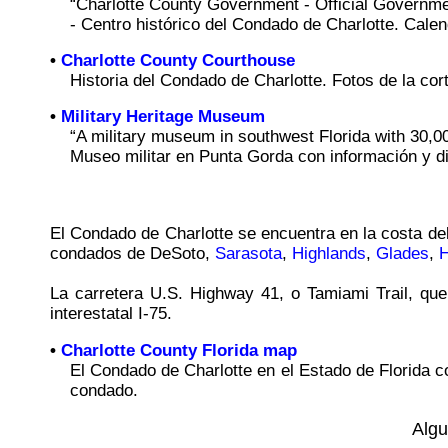
“Charlotte County Government - Official Governm
- Centro histórico del Condado de Charlotte. Calen
•
Charlotte County Courthouse
Historia del Condado de Charlotte. Fotos de la cor
•
Military Heritage Museum
“A military museum in southwest Florida with 30,000+
Museo militar en Punta Gorda con información y di
El Condado de Charlotte se encuentra en la costa del
condados de DeSoto,
Sarasota
,
Highlands
,
Glades
,
H
La carretera U.S. Highway 41, o Tamiami Trail, qu
interestatal I-75.
•
Charlotte County Florida map
El Condado de Charlotte en el Estado de Florida co
condado.
Algu