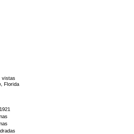
 vistas
, Florida
 1921
onas
onas
adradas