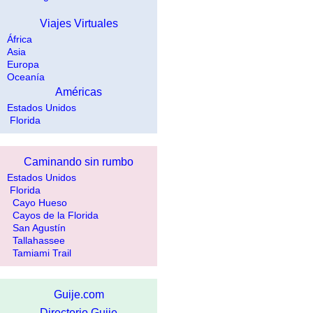
Viajes Virtuales
África
Asia
Europa
Oceanía
Américas
Estados Unidos
Florida
Caminando sin rumbo
Estados Unidos
Florida
Cayo Hueso
Cayos de la Florida
San Agustín
Tallahassee
Tamiami Trail
Guije.com
Directorio Guije