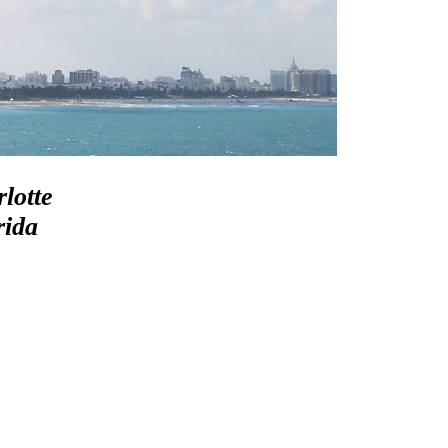
lotte
rida