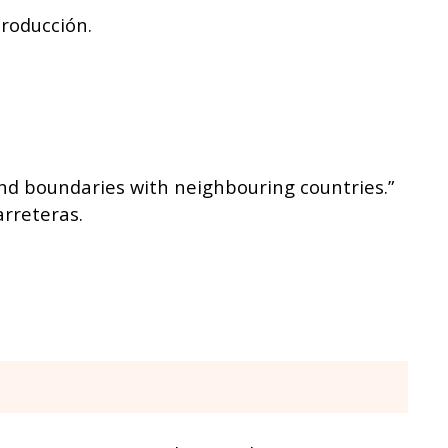
troducción.
 and boundaries with neighbouring countries.”
arreteras.