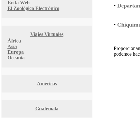
En la Web
•
Departam
El Zoológico Electrónico
•
Chiquimu
Viajes Virtuales
África
Asia
Proporcionam
Europa
podemos hacer
Oceanía
Américas
Guatemala