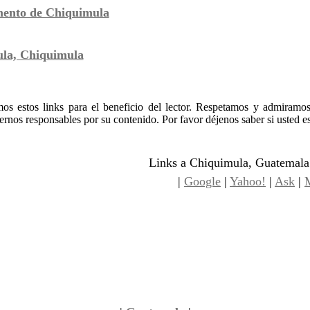
ento de Chiquimula
la, Chiquimula
os estos links para el beneficio del lector. Respetamos y admiramos
nos responsables por su contenido. Por favor déjenos saber si usted es
Links a Chiquimula, Guatemala
|
Google
|
Yahoo!
|
Ask
|