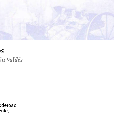
os
ón Valdés
oderoso
nte;