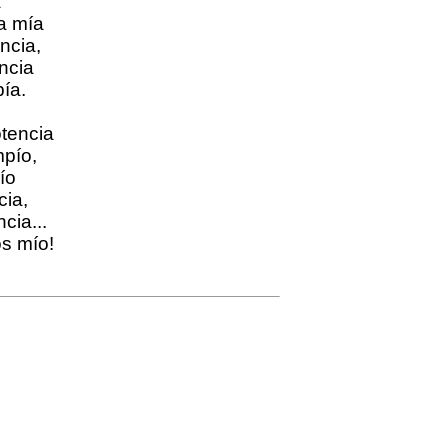
a
a mía
ncia,
ncia
ía.
tencia
pío,
ío
cia,
cia...
s mío!