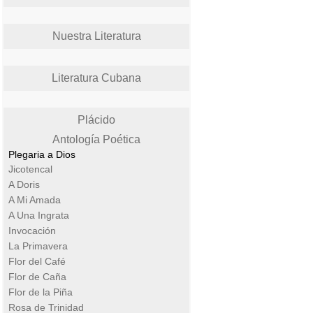
Nuestra Literatura
Literatura Cubana
Plácido
Antología Poética
Plegaria a Dios
Jicotencal
A Doris
A Mi Amada
A Una Ingrata
Invocación
La Primavera
Flor del Café
Flor de Caña
Flor de la Piña
Rosa de Trinidad