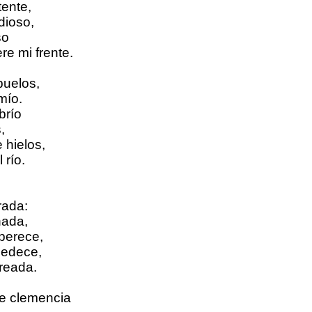
ente,
dioso,
so
e mi frente.
buelos,
mío.
brío
,
e hielos,
 río.
rada:
nada,
perece,
bedece,
reada.
e clemencia