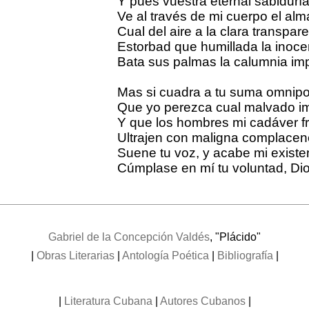
Y pues vuestra eternal sabidurí
Ve al través de mi cuerpo el alm
Cual del aire a la clara transpare
Estorbad que humillada la inoce
Bata sus palmas la calumnia imp
Mas si cuadra a tu suma omnipo
Que yo perezca cual malvado im
Y que los hombres mi cadáver fr
Ultrajen con maligna complacen
Suene tu voz, y acabe mi existen
Cúmplase en mí tu voluntad, Dio
Gabriel de la Concepción Valdés
, "Plácido"
|
Obras Literarias
|
Antología Poética
|
Bibliografía
|
|
Literatura Cubana
|
Autores Cubanos
|