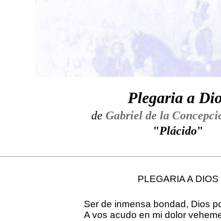
Plegaria a Di
de
Gabriel de la Concepci
"
Plácido
"
PLEGARIA A DIOS
Ser de inmensa bondad, Dios p
A vos acudo en mi dolor veheme